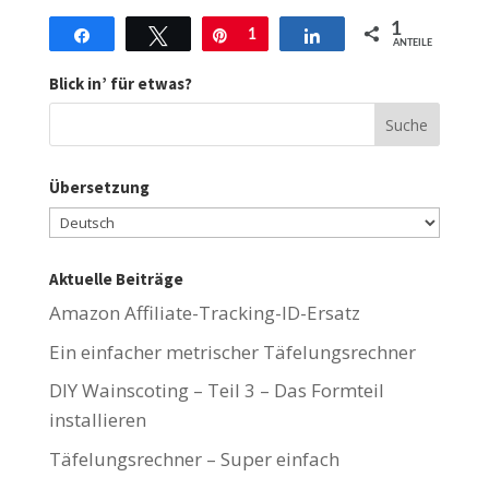
1
Teilen
Twittern
Stift
1
Teilen
ANTEILE
Blick in’ für etwas?
Übersetzung
Aktuelle Beiträge
Amazon Affiliate-Tracking-ID-Ersatz
Ein einfacher metrischer Täfelungsrechner
DIY Wainscoting – Teil 3 – Das Formteil
installieren
Täfelungsrechner – Super einfach