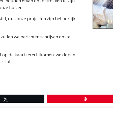
en houden ervan om betrokken te zijn
onze huizen.
ijl, dus onze projecten zijn behoorlijk
zullen we berichten schrijven om te
ral op de kaart terechtkomen, we dopen
r. lol
Tweeten
Pin