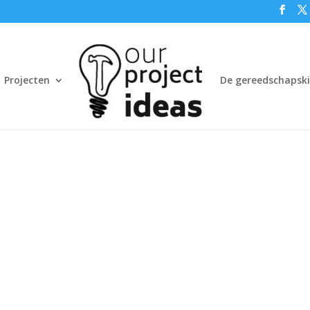
Projecten
De gereedschapski