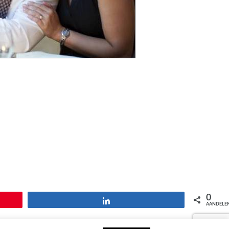
0
Deel
AANDELE